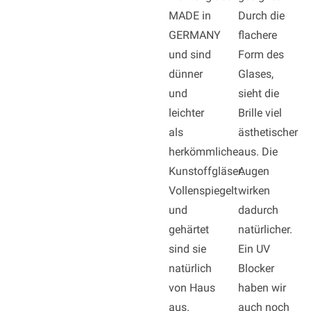
MADE in
Durch die
GERMANY
flachere
und sind
Form des
dünner
Glases,
und
sieht die
leichter
Brille viel
als
ästhetischer
herkömmliche
aus. Die
Kunstoffgläser.
Augen
Vollenspiegelt
wirken
und
dadurch
gehärtet
natürlicher.
sind sie
Ein UV
natürlich
Blocker
von Haus
haben wir
aus.
auch noch