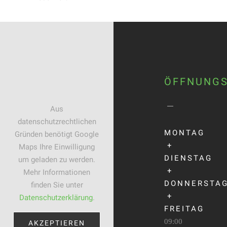
ÖFFNUNGS
Aus
datenschutzrechtlichen
MONTAG
Gründen benötigt Google
+
Maps Ihre Einwilligung
DIENSTAG
um geladen zu werden.
+
Mehr Informationen
DONNERSTA
finden Sie unter
+
Datenschutzerklärung
.
FREITAG
09:00
AKZEPTIEREN