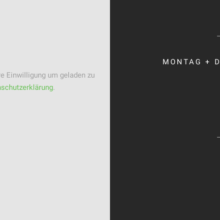
MONTAG + D
e Einwilligung um geladen zu
schutzerklärung
.