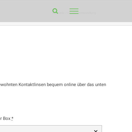
Startseite
Linsennachbestellung
 gewohnten Kontaktlinsen bequem online über das unten
er Box
*