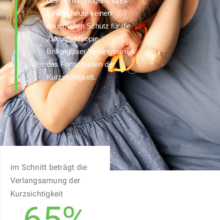
des Sehvermögens Ihres
Kindes heute keinen
dauerhaften Schutz für die
Zukunft. Myopie
Brillengläser Verlangsamen
das Fortschreiten der
Kurzsichtigkeit.
im Schnitt beträgt die
Verlangsamung der
Kurzsichtigkeit
65%