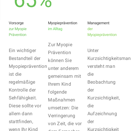
Vorsorge
Myopieprävention
Management
zur Myopie
im Alltag
der
Prävention
Myopieprävention
Zur Myopie
Ein wichtiger
Unter
Prävention
Bestandteil der
Kurzsichtigkeitsma
können Sie
Myopieprävention
versteht man
unter anderem
ist die
die
gemeinsam mit
regelmäßige
Beobachtung
Ihrem Kind
Kontrolle der
der
folgende
Sehfähigkeit.
Kurzsichtigkeit,
Maßnahmen
Diese sollte vor
die
umsetzen: Die
allem dann
Aufzeichnung
Verringerung
stattfinden,
der
von Zeit, die vor
wenn Ihr Kind
Kurzsichtigkeit