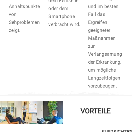
dem Fernseher
Anhaltspunkte
und im besten
oder dem
von
Fall das
Smartphone
Sehproblemen
Ergreifen
verbracht wird.
zeigt.
geeigneter
Maßnahmen
zur
Verlangsamung
der Erkrankung,
um mögliche
Langzeitfolgen
vorzubeugen.
VORTEILE
KURZSICHTIG