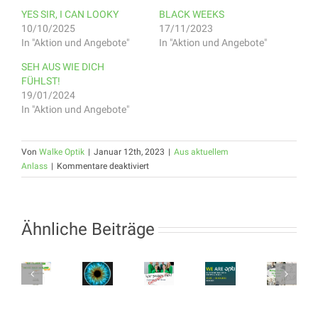
YES SIR, I CAN LOOKY
BLACK WEEKS
10/10/2025
17/11/2023
In "Aktion und Angebote"
In "Aktion und Angebote"
SEH AUS WIE DICH
FÜHLST!
19/01/2024
In "Aktion und Angebote"
Von
Walke Optik
|
Januar 12th, 2023
|
Aus aktuellem
für
Anlass
|
Kommentare deaktiviert
opti
2023
Ähnliche Beiträge
Faszinierende
Blicke
–
Irisfotografie-
Event
Wir
Wir
MIDO
am
haben
opti
suchen
Brillenmesse