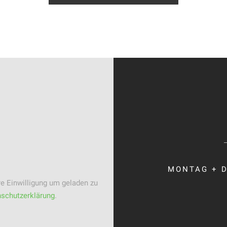
MONTAG + D
e Einwilligung um geladen zu
schutzerklärung
.