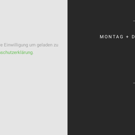
MONTAG + D
e Einwilligung um geladen zu
schutzerklärung
.