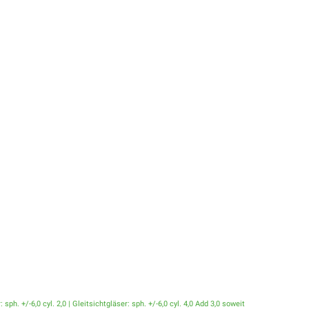
. +/-6,0 cyl. 2,0 | Gleitsichtgläser: sph. +/-6,0 cyl. 4,0 Add 3,0 soweit