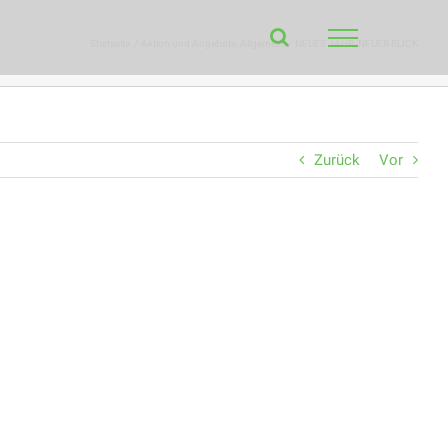
Startseite
Aktion und Angebote
Allgemein
NEUES JAHR, NEUER BLICK
Zurück
Vor