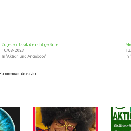
Zu jedem Look die richtige Brille
Me
10/08/2023
12
In "Aktion und Angebote"
In
für
Kommentare deaktiviert
NEUES
JAHR,
NEUER
BLICK