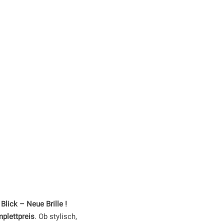
lick – Neue Brille !
plettpreis
. Ob stylisch,