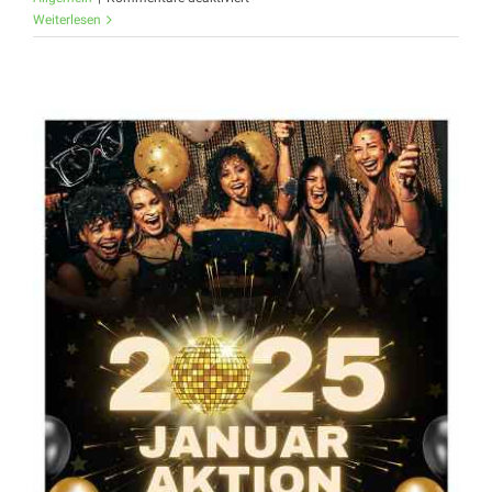
15
Weiterlesen
JAHR
WALKE
OPTIK
–
AKTION