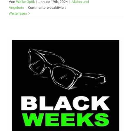
Von
Walke Optik
|
Januar 19th, 2024
|
Aktion und
für
Angebote
|
Kommentare deaktiviert
SEH
Weiterlesen
AUS
WIE
DICH
FÜHLST!