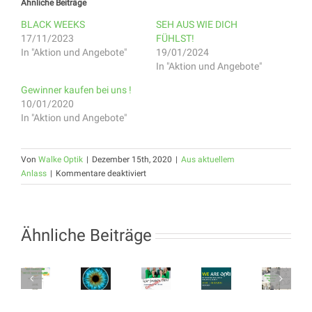
Ähnliche Beiträge
BLACK WEEKS
SEH AUS WIE DICH
17/11/2023
FÜHLST!
In "Aktion und Angebote"
19/01/2024
In "Aktion und Angebote"
Gewinner kaufen bei uns !
10/01/2020
In "Aktion und Angebote"
Von
Walke Optik
|
Dezember 15th, 2020
|
Aus aktuellem
für
Anlass
|
Kommentare deaktiviert
Wir
suchen
2
Augenoptiker
Ähnliche Beiträge
Faszinierende
(M/W/D)
Blicke
–
Irisfotografie-
Event
Wir
Wir
MIDO
am
haben
opti
suchen