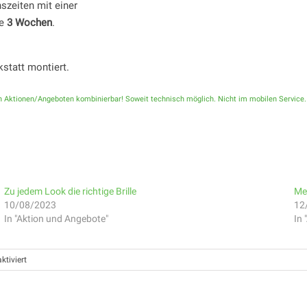
szeiten mit einer
ze
3 Wochen
.
kstatt montiert.
ren Aktionen/Angeboten kombinierbar! Soweit technisch möglich. Nicht im mobilen Service.
Zu jedem Look die richtige Brille
Me
10/08/2023
12
In "Aktion und Angebote"
In
für
tiviert
Schrei
es
raus…