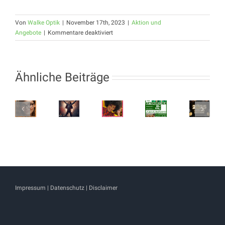
Von
Walke Optik
|
November 17th, 2023
|
Aktion und
für
Angebote
|
Kommentare deaktiviert
BLACK
WEEKS
Ähnliche Beiträge
15
YES
NEUES
JAHR
SIR,
AKTION
JAHR,
WALKE
Komplettbrillenaktion
I
JANUAR
NEUER
OPTIK
CAN
2025
BLICK
–
LOOKY
AKTION
Impressum
|
Datenschutz
|
Disclaimer